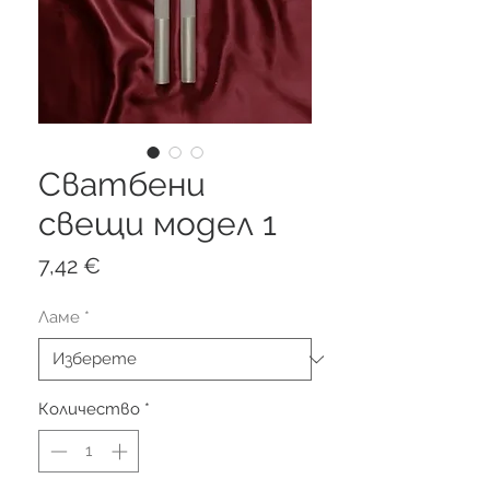
Сватбени
свещи модел 1
Цена
7,42 €
Ламе
*
Количество
*