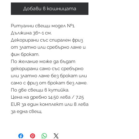
Добави в кошницата
Ритуални свещи модел №1.
Дължина 36+-1 см.
Декорирани със спирален фриз
от златно или сребърно ламе и
фин брокат.
По желание може да бъдат
декорирани само със сребърно
или златно ламе без брокат или
само с фриз от брокат без ламе.
По две свещи в кутийка.
Цена на дребно 14.50 лева / 7.25
EUR за един комплект или 8 лева
за една свещ.